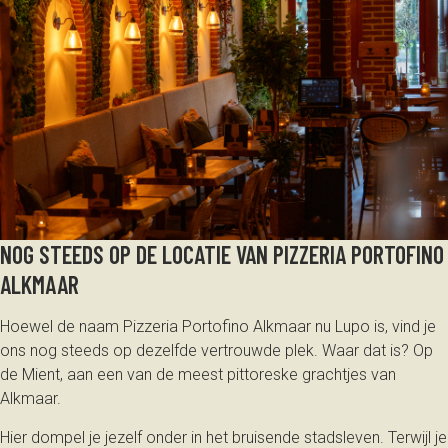
NOG STEEDS OP DE LOCATIE VAN PIZZERIA PORTOFINO
ALKMAAR
Hoewel de naam Pizzeria Portofino Alkmaar nu Lupo is, vind je
ons nog steeds op dezelfde vertrouwde plek. Waar dat is? Op
de Mient, aan een van de meest pittoreske grachtjes van
Alkmaar.
Hier dompel je jezelf onder in het bruisende stadsleven. Terwijl je