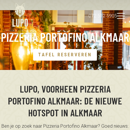
072 512 5905
PIZZERIA PORTOFINO ALKMAAR
Over ons
NL
Impressie
Tafel reserveren
TAFEL RESERVEREN
LUPO, VOORHEEN PIZZERIA
PORTOFINO ALKMAAR: DE NIEUWE
HOTSPOT IN ALKMAAR
Ben je op zoek naar Pizzeria Portofino Alkmaar? Goed nieuws: