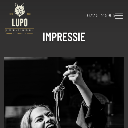
072 512 5905
IMPRESSIE
Over ons
NL
Impressie
Tafel reserveren