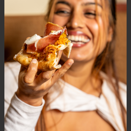
1
/
28