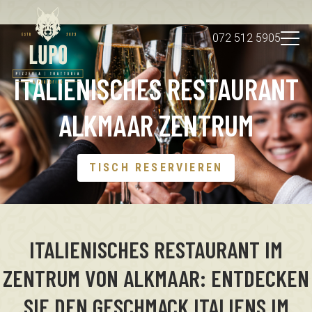
072 512 5905
ITALIENISCHES RESTAURANT
Über uns
DE
Eindruck
ALKMAAR ZENTRUM
Tisch reservieren
TISCH RESERVIEREN
ITALIENISCHES RESTAURANT IM
ZENTRUM VON ALKMAAR: ENTDECKEN
SIE DEN GESCHMACK ITALIENS IM